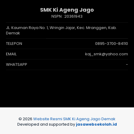
SMK Ki Ageng Jago
NSPN :
20361943
JL. Kauman Raya No. 1, Wringin Jajar, Kec. Mranggen, Kab.
Demak
TELEPON
0895-3700-84110
EMAIL
kaj_smk@yahoo.com
WHATSAPP
-
© 2026
Website Resmi SMK Ki Ageng Jago Demak
Developed and supported by
jasawebsekolah.id