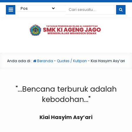
Anda ada di :
Beranda
-
Quotes / Kutipan
-
Kiai Hasyim Asy’ari
"...Bencana terburuk adalah
kebodohan..."
Kiai Hasyim Asy’ari