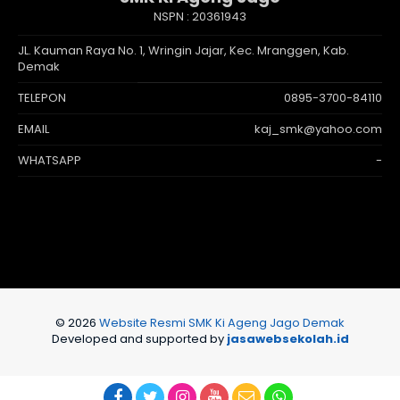
NSPN :
20361943
JL. Kauman Raya No. 1, Wringin Jajar, Kec. Mranggen, Kab.
Demak
TELEPON
0895-3700-84110
EMAIL
kaj_smk@yahoo.com
WHATSAPP
-
© 2026
Website Resmi SMK Ki Ageng Jago Demak
Developed and supported by
jasawebsekolah.id