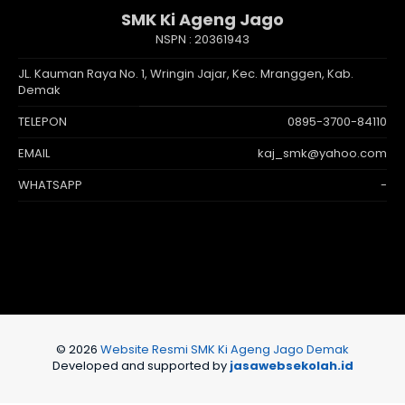
SMK Ki Ageng Jago
NSPN :
20361943
JL. Kauman Raya No. 1, Wringin Jajar, Kec. Mranggen, Kab.
Demak
TELEPON
0895-3700-84110
EMAIL
kaj_smk@yahoo.com
WHATSAPP
-
© 2026
Website Resmi SMK Ki Ageng Jago Demak
Developed and supported by
jasawebsekolah.id