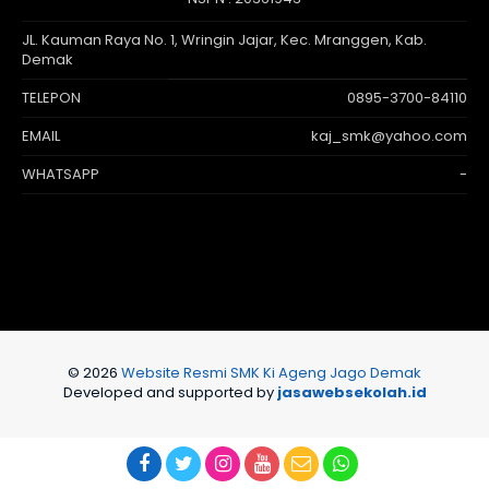
JL. Kauman Raya No. 1, Wringin Jajar, Kec. Mranggen, Kab.
Demak
TELEPON
0895-3700-84110
EMAIL
kaj_smk@yahoo.com
WHATSAPP
-
© 2026
Website Resmi SMK Ki Ageng Jago Demak
Developed and supported by
jasawebsekolah.id