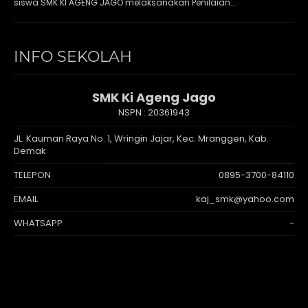
siswa SMK KI AGENG JAGO melaksanakan Penilaian..
INFO SEKOLAH
SMK Ki Ageng Jago
NSPN :
20361943
JL. Kauman Raya No. 1, Wringin Jajar, Kec. Mranggen, Kab.
Demak
TELEPON
0895-3700-84110
EMAIL
kaj_smk@yahoo.com
WHATSAPP
-