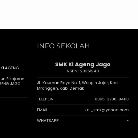
INFO SEKOLAH
SMK Ki Ageng Jago
 KI AGENG
NSPN :
20361943
hun Pelajaran
JL. Kauman Raya No. 1, Wringin Jajar, Kec.
AGENG JAGO
Mranggen, Kab. Demak
TELEPON
0895-3700-84110
EMAIL
kaj_smk@yahoo.com
WHATSAPP
-