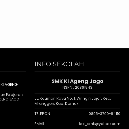
INFO SEKOLAH
SMK Ki Ageng Jago
 KI AGENG
NSPN :
20361943
hun Pelajaran
JL. Kauman Raya No. 1, Wringin Jajar, Kec.
AGENG JAGO
Mranggen, Kab. Demak
TELEPON
0895-3700-84110
EMAIL
kaj_smk@yahoo.com